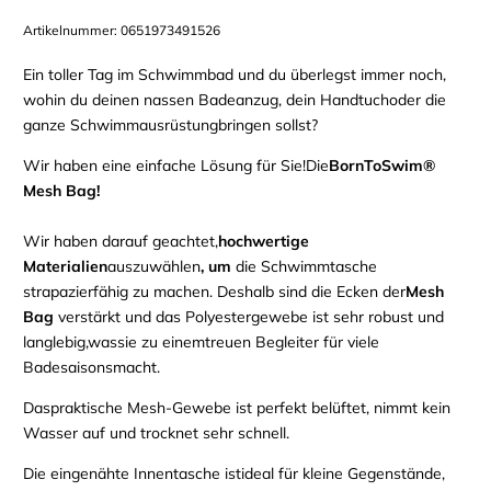
Artikelnummer:
0651973491526
Ein toller Tag im Schwimmbad und du überlegst immer noch,
wohin du deinen nassen Badeanzug, dein Handtuch
oder die
ganze Schwimmausrüstung
bringen sollst
?
Wir haben eine einfache Lösung für Sie!
Die
BornToSwim®
Mesh Bag!
Wir haben darauf geachtet,
hochwertige
Materialien
auszuwählen
, um
die Schwimmtasche
strapazierfähig zu machen.
Deshalb sind die Ecken der
Mesh
Bag
verstärkt
und das Polyestergewebe ist sehr robust und
langlebig,
was
sie zu einem
treuen Begleiter
für
viele
Badesaisons
macht
.
Das
praktische
Mesh-Gewebe
ist perfekt belüftet, nimmt kein
Wasser auf und trocknet sehr schnell.
Die eingenähte Innentasche ist
ideal für kleine Gegenstände,