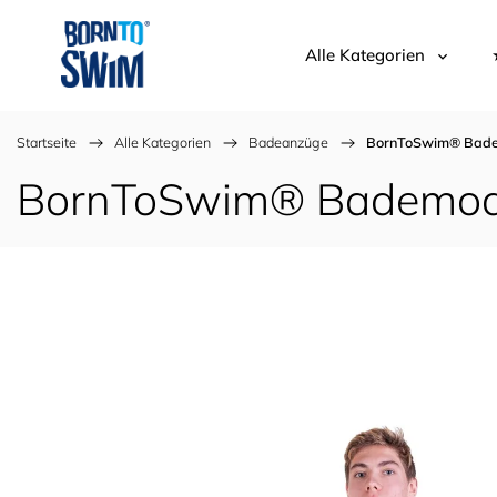
Alle Kategorien
Startseite
/
Alle Kategorien
/
Badeanzüge
/
BornToSwim® Badem
BornToSwim® Bademode