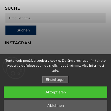
SUCHE
Suchen
INSTAGRAM
Tento web používá soubory cookie. Dalším procházením tohoto
Brandedguys.com kümmert sich um Marketing, E-Shop
webu vyjadřujete souhlas s jejich používáním.. Více informací
und Grafik
zde
.
Einstellungen
Akzeptieren
Copyright 2026
Born To Swim
. Alle Rechte vorbehalten.
Cookie-Einstellungen ändern
Ablehnen
Grafický návrh vytvořil a nakódoval
Shoptak.cz