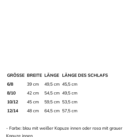
GRÖSSE
BREITE
LÄNGE
LÄNGE DES SCHLAFS
6/8
39 cm
49,5 cm
45,5 cm
8/10
42 cm
54,5 cm
49,5 cm
10/12
45 cm
59,5 cm
53,5 cm
12/14
48 cm
64,5 cm
57,5 cm
- Farbe: blau mit weißer Kapuze innen oder rosa mit grauer
Kapuze innen