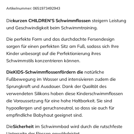
Artikelnummer:
0651973492943
Die
kurzen
CHILDREN'S
Schwimmflossen
steigern Leistung
und Geschwindigkeit beim Schwimmtraining.
Die perfekte Form und das durchdachte Fersendesign
sorgen für einen perfekten Sitz am Fuß, sodass sich Ihre
Kinder unbesorgt auf die Perfektionierung ihres
Schwimmstils konzentrieren können.
Die
KIDS-Schwimmflossen
fördern die
natürliche
Fußbewegung im Wasser
und intensivieren zudem die
Sprungkraft und Ausdauer.
Dank der Qualität des
verwendeten Silikons
haben
diese
Kinderschwimmflossen
die Voraussetzung für eine hohe Haltbarkeit.
Sie sind
hypoallergen und geruchsneutral,
so dass sie auch für
empfindliche Babyhaut geeignet sind.
Die
Sicherheit
im Schwimmbad wird durch die rutschfeste
Unterseite der Flossen gewährleistet.