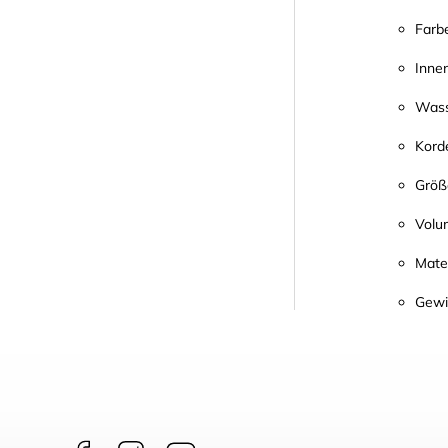
Farb
Inne
Wass
Kord
Größ
Volum
Mater
Gewi
Facebook
Instagram
borntoswim9668