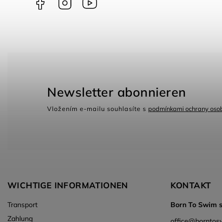
Newsletter abonnieren
Vložením e-mailu souhlasíte s
podmínkami ochrany osob
WICHTIGE INFORMATIONEN
KONTAKT
Transport
Born To Swim s.
Zahlung
office
@
borntos