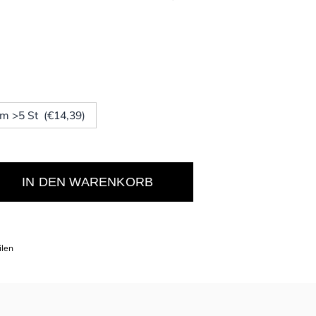
m >5 St (€14,39)
IN DEN WARENKORB
ilen