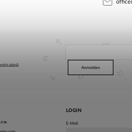
office
ních údajů
Anmelden
LOGIN
r.o.
E-Mail
wim.com