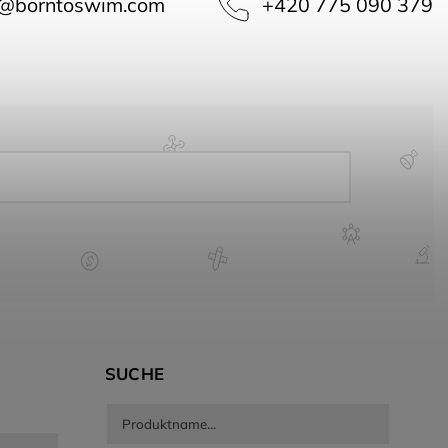
@
borntoswim.com
+420 775 090 379
SUCHE