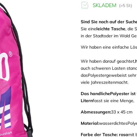
SKLADEM
(>5 St)
Sind Sie noch auf der Such
Sie eine
leichte Tasche
, die 
in der Stadt
oder im Wald
Ges
Wir haben
eine
einfache Lös
Wir haben darauf geachtet,
auch schweren Lasten stand
das
Polyestergewebe
ist
seh
viele Jahreszeiten
macht
.
Das handliche
Polyester ist
Litern
fasst
sie
eine Menge,
Abmessungen:
33 x 45 cm
Material:
wasserdichtes
Poly
Farbe der Tasche:
rosa
mit