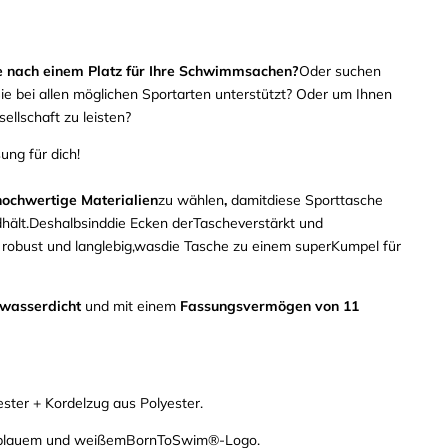
e nach einem Platz für
Ihre
Schwimmsachen
?
Oder suchen
Sie bei allen möglichen Sportarten unterstützt?
Oder um Ihnen
ellschaft zu leisten
?
ung für dich!
hochwertige Materialien
zu wählen
,
damit
diese
Sporttasche
hält.
Deshalb
sind
die Ecken der
Tasche
verstärkt und
r
robust und langlebig,
was
die Tasche zu einem super
Kumpel
für
 wasserdicht
und
mit einem
Fassungsvermögen von 11
ester + Kordelzug aus Polyester.
 blauem und weißem
BornToSwim®-Logo.