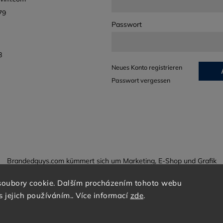
79
Passwort
8
Neues Konto registrieren
Passwort vergessen
Brandedguys.com kümmert sich um Marketing, E-Shop und Grafik
soubory cookie. Dalším procházením tohoto webu
s jejich používáním.. Více informací
zde
.
Copyright 2026
Born To Swim
. Alle Rechte vorbehalten.
Cookie-Einstellungen ändern
Grafický návrh vytvořil a nakódoval
Shoptak.cz