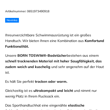
Artikelnummer:
0651973490918
Novinka
Ihre
unverzichtbare
Schwimmausrüstung ist ein großes
Handtuch.
Wir bieten Ihnen eine Kombination aus
Komfort
und
Funktionalität.
Unsere
BORN TO
SWIM®-Badetücher
bestehen aus einem
schnell trocknenden Material
mit hoher Saugfähigkeit
, das
zudem
weich und kuschelig
und sehr angenehm auf der Haut
ist.
Es hält Sie perfekt
trocken oder warm.
Gleichzeitig ist es
ultrakompakt
und
leicht
und nimmt nur
wenig Platz in Ihrem Rucksack ein.
Das Sporthandtuch
hat eine eingenähte
elastische