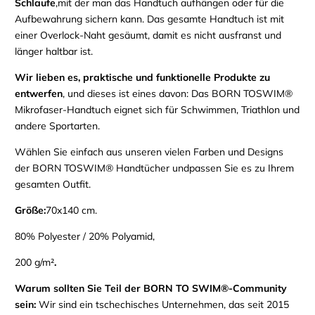
Schlaufe
,
mit der
man das Handtuch aufhängen oder
für die
Aufbewahrung
sichern kann
.
Das gesamte Handtuch ist mit
einer Overlock-Naht gesäumt, damit es nicht ausfranst und
länger haltbar ist.
Wir lieben es, praktische und funktionelle Produkte zu
entwerfen
, und dieses ist eines davon: Das
BORN TO
SWIM®
Mikrofaser-Handtuch
eignet sich für Schwimmen, Triathlon und
andere Sportarten.
Wählen Sie einfach
aus
unseren
vielen Farben und Designs
der
BORN TO
SWIM®
Handtücher und
passen Sie es zu
Ihrem
gesamten Outfit.
Größe:
70x140 cm.
80% Polyester / 20% Polyamid,
200 g/m²
.
Warum sollten Sie Teil der BORN TO SWIM®-Community
sein
:
Wir sind ein
tschechisches Unternehmen, das seit 2015