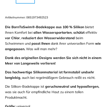
Artikelnummer:
0651973492523
Die BornToSwim®-Badekappe aus 100 % Silikon
bietet
Ihnen Komfort bei
allen Wassersportarten
,
schützt
effektiv
vor Chlor
,
reduziert den Wasserwiderstand
beim
Schwimmen und
passt Ihnen
dank ihrer universellen Form
wie
angegossen.
Was will man mehr?
Dank des originellen Designs werden Sie sich nicht in einem
Meer von Langeweile verlieren!
Das hochwertige Silikonmaterial ist
formstabil und
sehr
langlebig
, auch bei regelmäßigem Gebrauch
reißt es nicht.
Die Silikon-Badekappe
ist
geruchsneutral und
hypoallergen,
was
sie auch für empfindliche Haut zu einem tollen
Produkt
macht
.
Größe:
universal