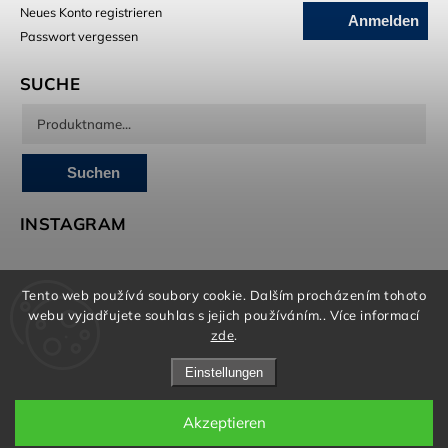
Neues Konto registrieren
Anmelden
Passwort vergessen
SUCHE
Suchen
INSTAGRAM
Tento web používá soubory cookie. Dalším procházením tohoto
Brandedguys.com kümmert sich um Marketing, E-Shop
webu vyjadřujete souhlas s jejich používáním.. Více informací
und Grafik
zde
.
Einstellungen
Akzeptieren
Copyright 2026
Born To Swim
. Alle Rechte vorbehalten.