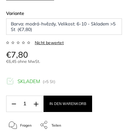
Variante
Barva: modrá-hvězdy, Velikost: 6-10 - Skladem >5
St (€7,80)
Nicht bewertet
€7,80
€6,45 ohne MwSt.
SKLADEM
(>5 St)
IN DEN WARENKORB
Fragen
Teilen