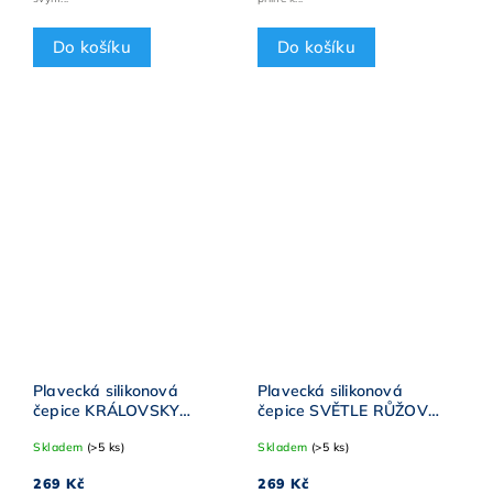
Do košíku
Do košíku
Plavecká silikonová
Plavecká silikonová
čepice KRÁLOVSKY
čepice SVĚTLE RŮŽOVÁ
MODRÁ BornToSwim®
BornToSwim® Classic
Skladem
(>5 ks)
Skladem
(>5 ks)
Classic BÍLÉ logo
STŘÍBRNÉ logo
269 Kč
269 Kč