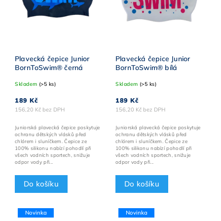
Plavecká čepice Junior
Plavecká čepice Junior
BornToSwim® černá
BornToSwim® bílá
Skladem
(>5 ks)
Skladem
(>5 ks)
189 Kč
189 Kč
156,20 Kč bez DPH
156,20 Kč bez DPH
Juniorská plavecká čepice poskytuje
Juniorská plavecká čepice poskytuje
ochranu dětských vlásků před
ochranu dětských vlásků před
chlórem i sluníčkem. Čepice ze
chlórem i sluníčkem. Čepice ze
100% silikonu nabízí pohodlí při
100% silikonu nabízí pohodlí při
všech vodních sportech, snižuje
všech vodních sportech, snižuje
odpor vody při...
odpor vody při...
Do košíku
Do košíku
Novinka
Novinka