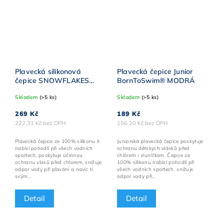
Plavecká silikonová
Plavecká čepice Junior
čepice SNOWFLAKES
BornToSwim® MODRÁ
BornToSwim® ČERVENÁ
Skladem
(>5 ks)
Skladem
(>5 ks)
269 Kč
189 Kč
222,31 Kč bez DPH
156,20 Kč bez DPH
Plavecká čepice ze 100% silikonu ti
Juniorská plavecká čepice poskytuje
nabízí pohodlí při všech vodních
ochranu dětských vlásků před
sportech, poskytuje účinnou
chlórem i sluníčkem. Čepice ze
ochranu vlasů před chlorem, snižuje
100% silikonu nabízí pohodlí při
odpor vody při plavání a navíc ti
všech vodních sportech, snižuje
svým...
odpor vody při...
Detail
Detail