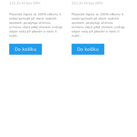
222,31 Kč bez DPH
222,31 Kč bez DPH
Plavecká čepice ze 100% silikonu ti
Plavecká čepice ze 100% silikonu ti
nabízí pohodlí při všech vodních
nabízí pohodlí při všech vodních
sportech, poskytuje účinnou
sportech, poskytuje účinnou
ochranu vlasů před chlorem, snižuje
ochranu vlasů před chlorem, snižuje
odpor vody při plavání a navíc ti
odpor vody při plavání a navíc ti
svým...
svým...
Do košíku
Do košíku