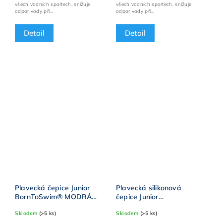
všech vodních sportech, snižuje
všech vodních sportech, snižuje
odpor vody při...
odpor vody při...
Detail
Detail
Plavecká čepice Junior
Plavecká silikonová
BornToSwim® MODRÁ
čepice Junior
HVĚZDY
BornToSwim® RŮŽOVÁ
Skladem
(>5 ks)
Skladem
(>5 ks)
VLNY