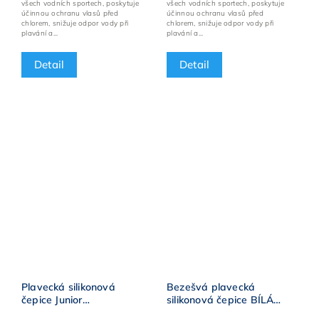
všech vodních sportech, poskytuje
všech vodních sportech, poskytuje
účinnou ochranu vlasů před
účinnou ochranu vlasů před
chlorem, snižuje odpor vody při
chlorem, snižuje odpor vody při
plavání a...
plavání a...
Detail
Detail
Plavecká silikonová
Bezešvá plavecká
čepice Junior
silikonová čepice BÍLÁ
BornToSwim®
BornToSwim® ZLATÉ