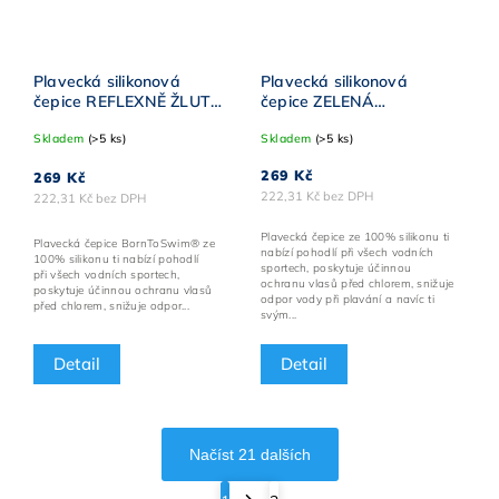
Plavecká silikonová
Plavecká silikonová
čepice REFLEXNĚ ŽLUTÁ
čepice ZELENÁ
BornToSwim® ČERNÉ
BornToSwim® Classic
Skladem
(>5 ks)
Skladem
(>5 ks)
logo
BÍLÉ logo
269 Kč
269 Kč
222,31 Kč bez DPH
222,31 Kč bez DPH
Plavecká čepice ze 100% silikonu ti
Plavecká čepice BornToSwim® ze
nabízí pohodlí při všech vodních
100% silikonu ti nabízí pohodlí
sportech, poskytuje účinnou
při všech vodních sportech,
ochranu vlasů před chlorem, snižuje
poskytuje účinnou ochranu vlasů
odpor vody při plavání a navíc ti
před chlorem, snižuje odpor...
svým...
Detail
Detail
Načíst 21 dalších