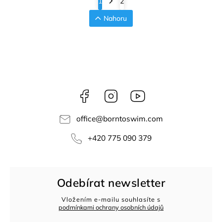
1
2
Nahoru
Facebook
Instagram
Youtube
office
@
borntoswim.com
+420 775 090 379
Odebírat newsletter
Vložením e-mailu souhlasíte s
podmínkami ochrany osobních údajů