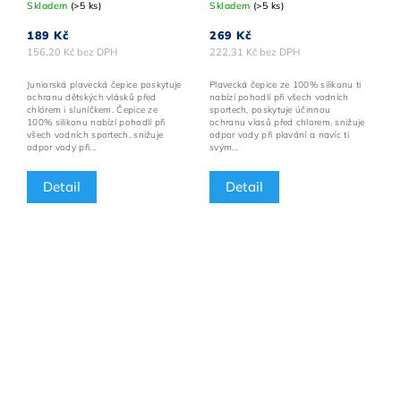
Skladem
(>5 ks)
Skladem
(>5 ks)
TYRKYSOVÁ
logo
189 Kč
269 Kč
156,20 Kč bez DPH
222,31 Kč bez DPH
Juniorská plavecká čepice poskytuje
Plavecká čepice ze 100% silikonu ti
ochranu dětských vlásků před
nabízí pohodlí při všech vodních
chlórem i sluníčkem. Čepice ze
sportech, poskytuje účinnou
100% silikonu nabízí pohodlí při
ochranu vlasů před chlorem, snižuje
všech vodních sportech, snižuje
odpor vody při plavání a navíc ti
odpor vody při...
svým...
Detail
Detail