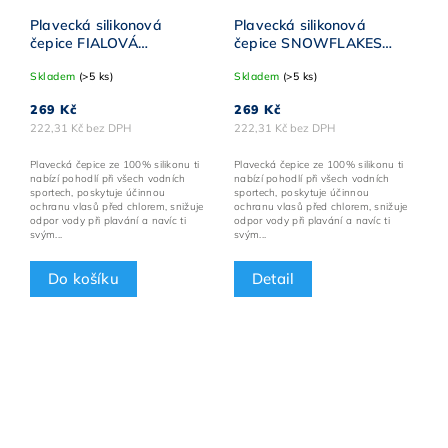
Plavecká silikonová
Plavecká silikonová
čepice FIALOVÁ
čepice SNOWFLAKES
BornToSwim® Classic
BornToSwim® MODRÁ
Skladem
(>5 ks)
Skladem
(>5 ks)
BÍLÉ logo
269 Kč
269 Kč
222,31 Kč bez DPH
222,31 Kč bez DPH
Plavecká čepice ze 100% silikonu ti
Plavecká čepice ze 100% silikonu ti
nabízí pohodlí při všech vodních
nabízí pohodlí při všech vodních
sportech, poskytuje účinnou
sportech, poskytuje účinnou
ochranu vlasů před chlorem, snižuje
ochranu vlasů před chlorem, snižuje
odpor vody při plavání a navíc ti
odpor vody při plavání a navíc ti
svým...
svým...
Do košíku
Detail