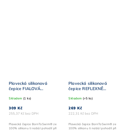
Plavecká silikonová
Plavecká silikonová
čepice FIALOVÁ
čepice REFLEXNĚ
BornToSwim® s
ZELENÁ BornToSwim®
Skladem
(1 ks)
Skladem
(>5 ks)
KRÉMOVO-BÍLÝM logem
ČERNÉ logo
309 Kč
269 Kč
255,37 Kč bez DPH
222,31 Kč bez DPH
Plavecká čepice BornToSwim® ze
Plavecká čepice BornToSwim® ze
100% silikonu ti nabízí pohodlí při
100% silikonu ti nabízí pohodlí při