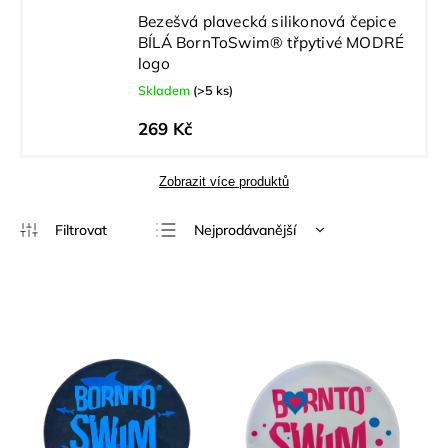
Bezešvá plavecká silikonová čepice
BÍLÁ BornToSwim® třpytivé MODRÉ
logo
Skladem
(>5 ks)
269 Kč
Zobrazit více produktů
Nejprodávanější
Nejlevnější
Nejdražší
Abecedně