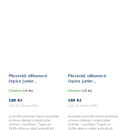
Plavecká silikonová
Plavecká silikonová
čepice Junior
čepice Junior
BornToSwim®
BornToSwim® ŠEDÁ
Skladem
(>5 ks)
Skladem
(>5 ks)
ČERVENÁ-KORÁLOVÁ
189 Kč
189 Kč
156,20 Kč bez DPH
156,20 Kč bez DPH
Juniorská plavecká čepice poskytuje
Juniorská plavecká čepice poskytuje
ochranu dětských vlásků před
ochranu dětských vlásků před
chlórem i sluníčkem. Čepice ze
chlórem i sluníčkem. Čepice ze
100% silikonu nabízí pohodlí při
100% silikonu nabízí pohodlí při