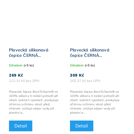
Plavecká silikonová
Plavecká silikonová
čepice ČERNÁ
čepice ČERNÁ
BornToSwim® Classic
BornToSwim® s
Skladem
(>5 ks)
Skladem
(>5 ks)
ŽLUTÉ logo
RŮŽOVO-MÁTOVÝM
logem
269 Kč
309 Kč
222,31 Kč bez DPH
255,37 Kč bez DPH
Plavecká čepice BornToSwim® ze
Plavecká čepice BornToSwim® ze
100% silikonu ti nabízí pohodlí při
100% silikonu ti nabízí pohodlí při
všech vodních sportech, poskytuje
všech vodních sportech, poskytuje
účinnou ochranu vlasů před
účinnou ochranu vlasů před
chlorem, snižuje odpor vody při
chlorem, snižuje odpor vody při
plavání a...
plavání a...
Detail
Detail