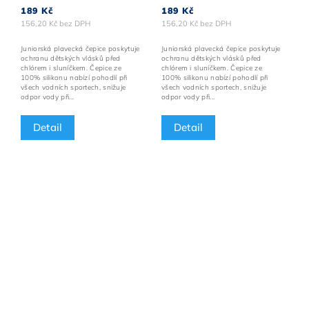
189 Kč
189 Kč
156,20 Kč bez DPH
156,20 Kč bez DPH
Juniorská plavecká čepice poskytuje
Juniorská plavecká čepice poskytuje
ochranu dětských vlásků před
ochranu dětských vlásků před
chlórem i sluníčkem. Čepice ze
chlórem i sluníčkem. Čepice ze
100% silikonu nabízí pohodlí při
100% silikonu nabízí pohodlí při
všech vodních sportech, snižuje
všech vodních sportech, snižuje
odpor vody při...
odpor vody při...
Detail
Detail