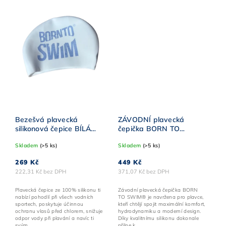
Bezešvá plavecká
ZÁVODNÍ plavecká
silikonová čepice BÍLÁ
čepička BORN TO
BornToSwim® třpytivé
SWIM® ČERNÁ se
Skladem
(>5 ks)
Skladem
(>5 ks)
MODRÉ logo
ZLATÝM logem
269 Kč
449 Kč
222,31 Kč bez DPH
371,07 Kč bez DPH
Plavecká čepice ze 100% silikonu ti
Závodní plavecká čepička BORN
nabízí pohodlí při všech vodních
TO SWIM® je navržena pro plavce,
sportech, poskytuje účinnou
kteří chtějí spojit maximální komfort,
ochranu vlasů před chlorem, snižuje
hydrodynamiku a moderní design.
odpor vody při plavání a navíc ti
Díky kvalitnímu silikonu dokonale
svým...
přilne k...