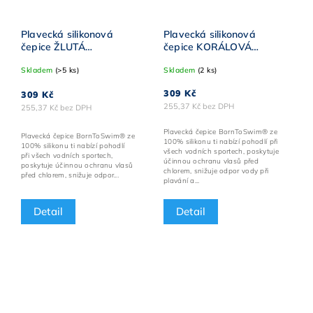
Plavecká silikonová
Plavecká silikonová
čepice ŽLUTÁ
čepice KORÁLOVÁ
BornToSwim® s MODRO-
BornToSwim® s
Skladem
(>5 ks)
Skladem
(2 ks)
BÍLÝM logem
MÁTOVO-BÍLÝM logem
309 Kč
309 Kč
255,37 Kč bez DPH
255,37 Kč bez DPH
Plavecká čepice BornToSwim® ze
Plavecká čepice BornToSwim® ze
100% silikonu ti nabízí pohodlí při
100% silikonu ti nabízí pohodlí
všech vodních sportech, poskytuje
při všech vodních sportech,
účinnou ochranu vlasů před
poskytuje účinnou ochranu vlasů
chlorem, snižuje odpor vody při
před chlorem, snižuje odpor...
plavání a...
Detail
Detail