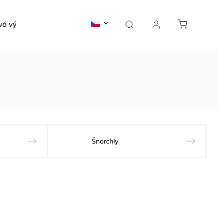
vá výroba
Žraločí blog
Kontakty
Šnorchly