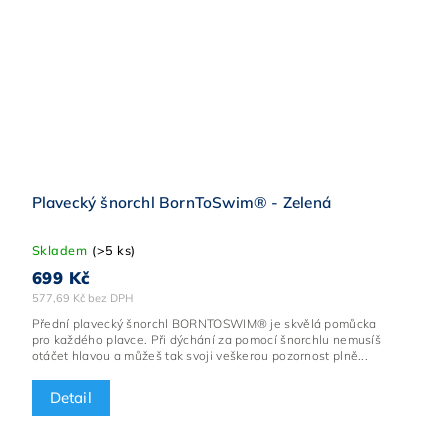
Plavecký šnorchl BornToSwim® - Zelená
Skladem
(>5 ks)
699 Kč
577,69 Kč bez DPH
Přední plavecký šnorchl BORNTOSWIM® je skvělá pomůcka
pro každého plavce. Při dýchání za pomocí šnorchlu nemusíš
otáčet hlavou a můžeš tak svoji veškerou pozornost plně...
Detail