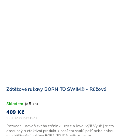
Zátěžové rukávy BORN TO SWIM® - Růžová
Skladem
(>5 ks)
409 Kč
338,02 Kč bez DPH
Pozvedni úroveň svého tréninku zase o level výš! Využij tento
dostupný a efektivní produkt k posílení svalů paží nebo nohou
se zátěžovými rukávy BORN TO SWIM®. A jak to...