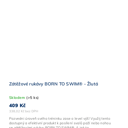
Zátěžové rukávy BORN TO SWIM® - Žlutá
Skladem
(>5 ks)
409 Kč
338,02 Kč bez DPH
Pozvedni úroveň svého tréninku zase o level výš! Využij tento
dostupný a efektivní produkt k posílení svalů paží nebo nohou
se zátěžovými rukávy BORN TO SWIM®. A jak to...