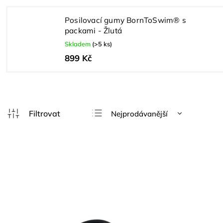
Posilovací gumy BornToSwim® s
packami - Žlutá
Skladem
(>5 ks)
899 Kč
Nejprodávanější
Nejlevnější
Nejdražší
Abecedně