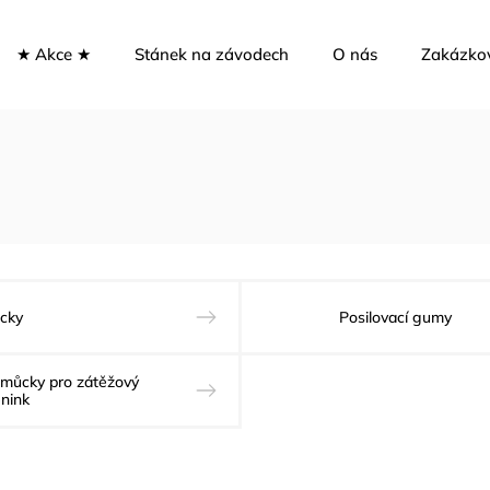
★ Akce ★
Stánek na závodech
O nás
Zakázko
cky
Posilovací gumy
můcky pro zátěžový
énink