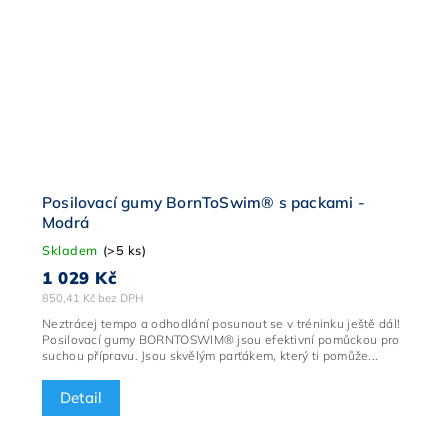
Posilovací gumy BornToSwim® s packami -
Modrá
Skladem
(>5 ks)
1 029 Kč
850,41 Kč bez DPH
Neztrácej tempo a odhodlání posunout se v tréninku ještě dál!
Posilovací gumy BORNTOSWIM® jsou efektivní pomůckou pro
suchou přípravu. Jsou skvělým parťákem, který ti pomůže...
Detail