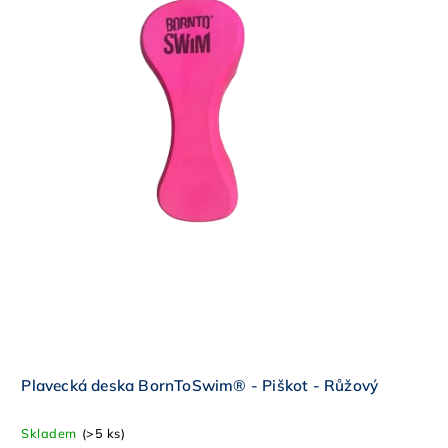
Plavecká deska BornToSwim® - Piškot - Růžový
Skladem
(>5 ks)