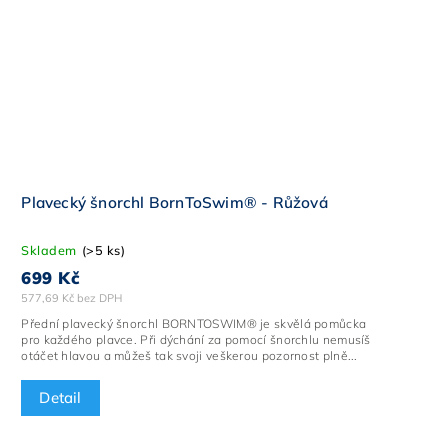
Plavecký šnorchl BornToSwim® - Růžová
Skladem
(>5 ks)
699 Kč
577,69 Kč bez DPH
Přední plavecký šnorchl BORNTOSWIM® je skvělá pomůcka
pro každého plavce. Při dýchání za pomocí šnorchlu nemusíš
otáčet hlavou a můžeš tak svoji veškerou pozornost plně...
Detail