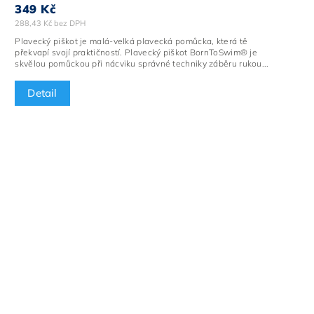
349 Kč
288,43 Kč bez DPH
Plavecký piškot je malá-velká plavecká pomůcka, která tě
překvapí svojí praktičností. Plavecký piškot BornToSwim® je
skvělou pomůckou při nácviku správné techniky záběru rukou...
Detail