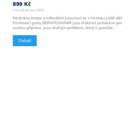
899 Kč
742,98 Kč bez DPH
Neztrácej tempo a odhodlání posunout se v tréninku ještě dál!
Posilovací gumy BORNTOSWIM® jsou efektivní pomůckou pro
suchou přípravu. Jsou skvělým parťákem, který ti pomůže...
Detail