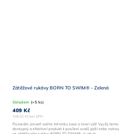
Zátěžové rukávy BORN TO SWIM® - Zelená
Skladem
(>5 ks)
409 Kč
338,02 Kč bez DPH
Pozvedni úroveň svého tréninku zase o level výš! Využij tento
dostupný a efektivní produkt k posílení svalů paží nebo nohou
se zátěžovými rukávy BORN TO SWIM®. A jak to...