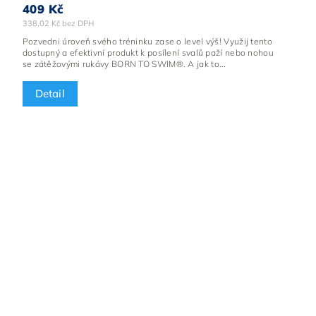
409 Kč
338,02 Kč bez DPH
Pozvedni úroveň svého tréninku zase o level výš! Využij tento
dostupný a efektivní produkt k posílení svalů paží nebo nohou
se zátěžovými rukávy BORN TO SWIM®. A jak to...
Detail