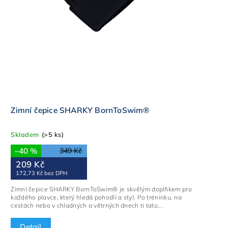
Zimní čepice SHARKY BornToSwim®
Skladem
(>5 ks)
–40 %
349 Kč
209 Kč
172,73 Kč bez DPH
Zimní čepice SHARKY BornToSwim® je skvělým doplňkem pro
každého plavce, který hledá pohodlí a styl. Po tréninku, na
cestách nebo v chladných a větrných dnech ti tato...
Detail