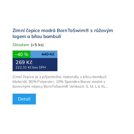
Zimní čepice modrá BornToSwim® s růžovým
logem a bílou bambulí
Skladem
(>5 ks)
–40 %
449 Kč
269 Kč
222,31 Kč bez DPH
Zimní čepice je z příjemného materiálu s bílou bambulí.
Materiál: 90% Polyester, 10% Spandex Barva modrá s
barevnými nápisy BornToSwim® Velikosti: S, M, L a XL...
Detail