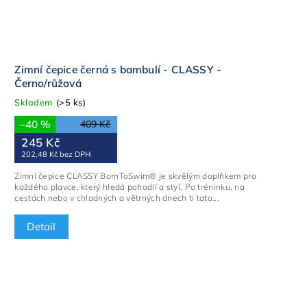
Zimní čepice černá s bambulí - CLASSY -
Černo/růžová
Skladem
(>5 ks)
–40 %
409 Kč
245 Kč
202,48 Kč bez DPH
Zimní čepice CLASSY BornToSwim® je skvělým doplňkem pro
každého plavce, který hledá pohodlí a styl. Po tréninku, na
cestách nebo v chladných a větrných dnech ti tato...
Detail