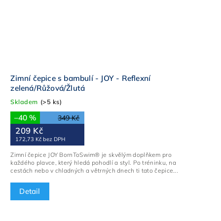
Zimní čepice s bambulí - JOY - Reflexní
zelená/Růžová/Žlutá
Skladem
(>5 ks)
–40 %
349 Kč
209 Kč
172,73 Kč bez DPH
Zimní čepice JOY BornToSwim® je skvělým doplňkem pro
každého plavce, který hledá pohodlí a styl. Po tréninku, na
cestách nebo v chladných a větrných dnech ti tato čepice...
Detail