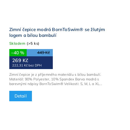
Zimní čepice modrá BornToSwim® se žlutým
logem a bílou bambulí
Skladem
(>5 ks)
–40 %
449 Kč
269 Kč
222,31 Kč bez DPH
Zimní čepice je z příjemného materiálu s bílou bambulí.
Materiál: 90% Polyester, 10% Spandex Barva modrá s
barevnými nápisy BornToSwim® Velikosti: S, M, L a XL...
Detail