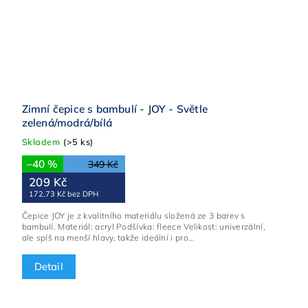
Zimní čepice s bambulí - JOY - Světle
zelená/modrá/bílá
Skladem
(>5 ks)
–40 %
349 Kč
209 Kč
172,73 Kč bez DPH
Čepice JOY je z kvalitního materiálu složená ze 3 barev s
bambulí. Materiál: acryl Podšívka: fleece Velikost: univerzální,
ale spíš na menší hlavy, takže ideální i pro...
Detail