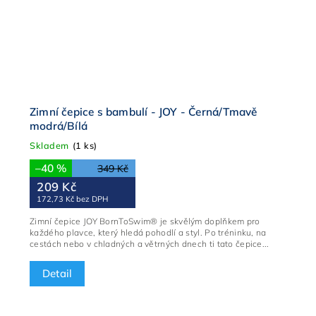
Zimní čepice s bambulí - JOY - Černá/Tmavě
modrá/Bílá
Skladem
(1 ks)
–40 %
349 Kč
209 Kč
172,73 Kč bez DPH
Zimní čepice JOY BornToSwim® je skvělým doplňkem pro
každého plavce, který hledá pohodlí a styl. Po tréninku, na
cestách nebo v chladných a větrných dnech ti tato čepice...
Detail