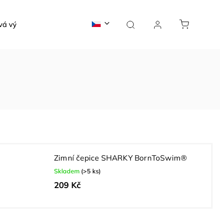
vá výroba
Žraločí blog
Kontakty
Zimní čepice SHARKY BornToSwim®
Skladem
(>5 ks)
209 Kč