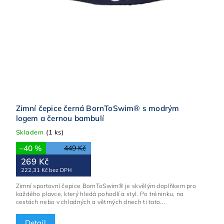
Zimní čepice černá BornToSwim® s modrým
logem a černou bambulí
Skladem
(1 ks)
–40 %
449 Kč
269 Kč
222,31 Kč bez DPH
Zimní sportovní čepice BornToSwim® je skvělým doplňkem pro
každého plavce, který hledá pohodlí a styl. Po tréninku, na
cestách nebo v chladných a větrných dnech ti tato...
Detail