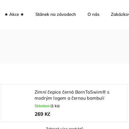
★ Akce ★
Stánek na závodech
O nás
Zakázko
Zimní čepice černá BornToSwim® s
modrým logem a černou bambulí
Skladem
(1 ks)
269 Kč