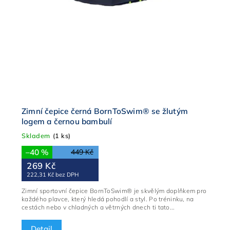
Zimní čepice černá BornToSwim® se žlutým
logem a černou bambulí
Skladem
(1 ks)
–40 %
449 Kč
269 Kč
222,31 Kč bez DPH
Zimní sportovní čepice BornToSwim® je skvělým doplňkem pro
každého plavce, který hledá pohodlí a styl. Po tréninku, na
cestách nebo v chladných a větrných dnech ti tato...
Detail