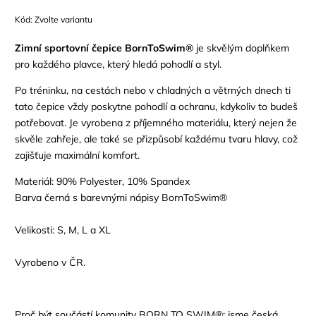
Kód:
Zvolte variantu
Zimní sportovní čepice BornToSwim®
je skvělým doplňkem
pro každého plavce, který hledá pohodlí a styl.
Po tréninku, na cestách nebo v chladných a větrných dnech ti
tato čepice vždy poskytne pohodlí a ochranu, kdykoliv to budeš
potřebovat. Je vyrobena z příjemného materiálu, který nejen že
skvěle zahřeje, ale také se přizpůsobí každému tvaru hlavy, což
zajišťuje maximální komfort.
Materiál: 90% Polyester, 10% Spandex
Barva černá s barevnými nápisy BornToSwim®
Velikosti: S, M, L a XL
Vyrobeno v ČR.
Proč být součástí komunity BORN TO SWIM®: jsme česká