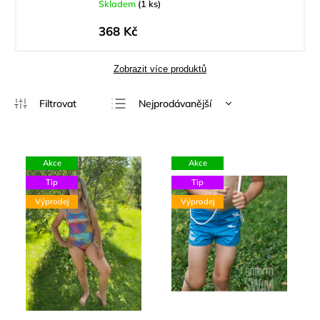
Skladem
(1 ks)
368 Kč
Zobrazit více produktů
Nejprodávanější
Nejlevnější
Nejdražší
Akce
Akce
Abecedně
Tip
Tip
Výprodej
Výprodej