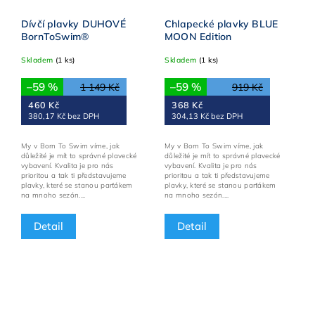
Dívčí plavky DUHOVÉ
Chlapecké plavky BLUE
BornToSwim®
MOON Edition
Skladem
(1 ks)
Skladem
(1 ks)
–59 %
–59 %
1 149 Kč
919 Kč
460 Kč
368 Kč
380,17 Kč bez DPH
304,13 Kč bez DPH
My v Born To Swim víme, jak
My v Born To Swim víme, jak
důležité je mít to správné plavecké
důležité je mít to správné plavecké
vybavení. Kvalita je pro nás
vybavení. Kvalita je pro nás
prioritou a tak ti představujeme
prioritou a tak ti představujeme
plavky, které se stanou parťákem
plavky, které se stanou parťákem
na mnoho sezón....
na mnoho sezón....
Detail
Detail