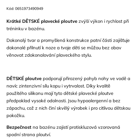
Kód:
0651973490949
Krátké
DĚTSKÉ
plavecké ploutve
zvýší výkon i rychlost při
tréninku v bazénu.
Dokonalý tvar a promyšlená konstrukce patní části zajišťuje
dokonalé přilnutí k noze a tvoje děti se můžou bez obav
věnovat zdokonalování plaveckého stylu.
DĚTSKÉ
p
loutv
e
podporují přirozený pohyb nohy ve vodě
a
navíc zintenzivní sílu kopu i vytrvalost.
Dí
ky kvalitě
použitého silikonu
mají
tyto
dětské
plavecké
ploutve
předpoklad vysoké odolnosti.
Jsou hypoalergenní a bez
zápachu,
což z nich činí skvělý výrobek i pro citlivou dětskou
pokožku.
Bezpečnost
na bazénu zajistí protiskluzová vzorovaná
spodní strana ploutví.