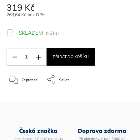
319 Kč
263,64 Kč bez DPH
SKLADEM
(>5 ks)
PŘIDAT DO KOŠÍKU
Zeptat se
Sdílet
Česká značka
Doprava zdarma
Jsme žraloci z České republiky
Při objednávce nad 3000 Kč