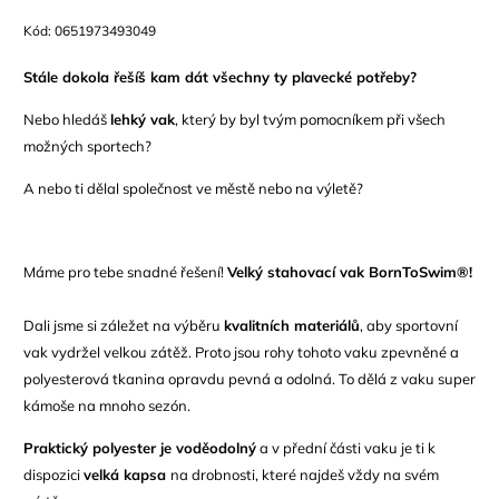
Kód:
0651973493049
S
tále dokola řešíš kam dát
všechny ty plavecké potřeby
?
Nebo hledáš
lehký vak
, který by byl tvým pomocníkem při všech
možných sportech?
A nebo ti dělal společnost ve městě
nebo na výletě
?
Máme pro tebe snadné řešení!
Velký
stahovací
vak BornToSwim®!
Dali jsme si záležet na výběru
kvalitních materiálů
, aby
sportovní
vak vydržel velkou zátěž. Proto jsou rohy
tohoto vaku
zpevněné a
polyesterová
tkanina
opravdu pevná a odolná.
T
o
dělá z vaku super
kámoš
e
na
mnoho sezón.
P
raktick
ý polyester je voděodolný
a v přední části vaku je ti k
dispozici
velká kapsa
na drobnosti, které najdeš vždy na svém