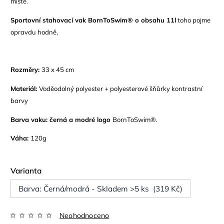
místě.
Sportovní stahovací vak
BornToSwim®
o obsahu 11l
toho
pojme
opravdu hodně,
Rozměry:
33 x 45 cm
Materiál:
Voděodolný
p
olyester + polyesterové šňůrky kontrastní
barvy
Barva vaku: černá a modré logo
BornToSwim®.
V
áha:
120g
Varianta
Barva: Černá/modrá - Skladem >5 ks (319 Kč)
Neohodnoceno