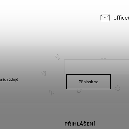
office
ních údajů
Přihlásit se
PŘIHLÁŠENÍ