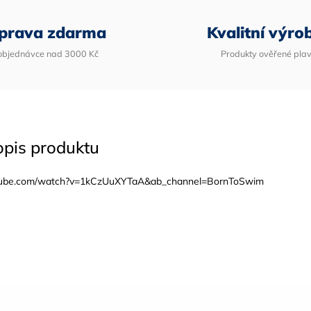
prava zdarma
Kvalitní výro
 objednávce nad 3000 Kč
Produkty ověřené plav
opis produktu
utube.com/watch?v=1kCzUuXYTaA&ab_channel=BornToSwim