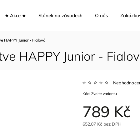
★ Akce ★
Stánek na závodech
O nás
Zakázko
ve HAPPY Junior - Fialová
utve HAPPY Junior - Fialo
Neohodnoce
Kód:
Zvolte variantu
789 Kč
652,07 Kč bez DPH