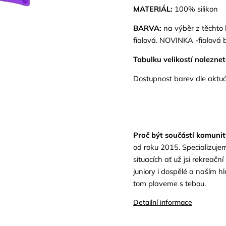
MATERIÁL:
100% silikon
BARVA:
na výběr z těchto 
fialová. NOVINKA -fialová b
Tabulku velikostí naleznete
Dostupnost barev dle aktuá
Proč být součástí komun
od roku 2015. Specializujem
situacích ať už jsi rekreačn
juniory i dospělé a naším h
tom plaveme s tebou.
Detailní informace