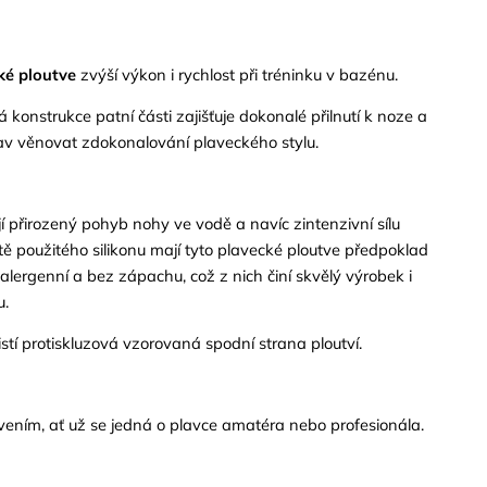
ké ploutve
zvýší výkon i rychlost při tréninku v bazénu.
konstrukce patní části zajišťuje dokonalé přilnutí k noze a
av věnovat zdokonalování plaveckého stylu.
í přirozený pohyb nohy ve vodě
a navíc zintenzivní sílu
tě použitého silikonu
mají
tyto plavecké
ploutve předpoklad
alergenní a bez zápachu,
což z nich činí skvělý výrobek i
u.
stí protiskluzová vzorovaná spodní strana ploutví.
vením, ať už se jedná o plavce amatéra nebo profesionála.