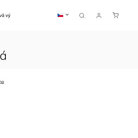
vá výroba
Žraločí blog
Kontakty
vá
no