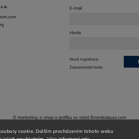
r.o.
E-mail
wim.com
79
Heslo
Nová registrace
Zapomenuté heslo
O marketing, e-shop a grafiku se stará Brandedguys.com
soubory cookie. Dalším procházením tohoto webu
s jejich používáním.. Více informací
zde
.