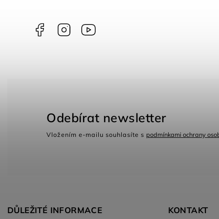
Facebook
Instagram
Youtube
Odebírat newsletter
Vložením e-mailu souhlasíte s
podmínkami ochrany osob
DŮLEŽITÉ INFORMACE
KONTAKT