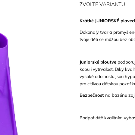
ZVOLTE VARIANTU
Krátké
JUNIORSKÉ
plavec
Dokonalý tvar a promyšlená 
tvoje děti se můžou bez ob
Juniorské p
lout
v
e
podporuj
kopu i vytrvalost.
Dí
ky kvali
vysoké odolnosti.
Jsou hypo
pro citlivou dětskou pokožk
Bezpečnost
na bazénu zaji
Podpoř dítě kvalitním vyba