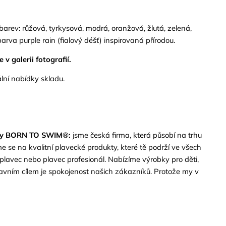
barev: růžová, tyrkysová, modrá, oranžová, žlutá, zelená,
arva purple rain (fialový déšť) inspirovaná přírodou.
 v galerii fotografií.
lní nabídky skladu.
ity BORN TO SWIM
®:
jsme česká firma, která působí na trhu
e se na kvalitní plavecké produkty, které tě podrží ve všech
í plavec nebo plavec profesionál. Nabízíme výrobky pro děti,
lavním cílem je spokojenost našich zákazníků. Protože my v