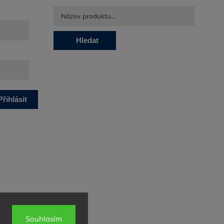
Hledat
Přihlásit
se
Souhlasím