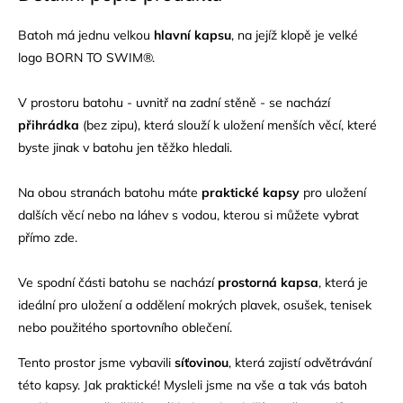
Batoh má jednu velkou
hlavní kapsu
, na jejíž klopě je velké
logo BORN TO SWIM®.
V prostoru batohu - uvnitř na zadní stěně - se nachází
přihrádka
(bez zipu), která slouží k uložení menších věcí, které
byste jinak v batohu jen těžko hledali.
Na obou stranách batohu máte
praktické kapsy
pro uložení
dalších věcí nebo na láhev s vodou, kterou si můžete vybrat
přímo zde.
Ve spodní části batohu se nachází
prostorná kapsa
, která je
ideální pro uložení a oddělení mokrých plavek, osušek, tenisek
nebo použitého sportovního oblečení.
Tento prostor jsme vybavili
síťovinou
, která zajistí odvětrávání
této kapsy. Jak praktické! Mysleli jsme na vše a tak vás batoh