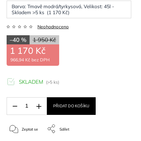
Barva: Tmavě modrá/tyrkysová, Velikost: 45l -
Skladem >5 ks (1 170 Kč)
Neohodnoceno
–40 %
1 950 Kč
1 170 Kč
966,94 Kč bez DPH
SKLADEM
(>5 ks)
PŘIDAT DO KOŠÍKU
Zeptat se
Sdílet