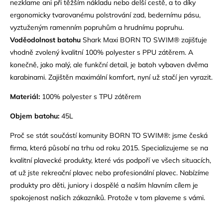
nezklame ani při těžším nákladu nebo delší cestě, a to díky
ergonomicky tvarovanému polstrování zad, bedernímu pásu,
vyztuženým ramenním popruhům a hrudnímu popruhu.
Voděodolnost batohu
Shark Maxi BORN TO SWIM® zajišťuje
vhodně zvolený kvalitní 100% polyester s PPU zátěrem. A
konečně, jako malý, ale funkční detail, je batoh vybaven dvěma
karabinami. Zajištěn maximální komfort, nyní už stačí jen vyrazit.
Materiál:
100% polyester s TPU zátěrem
Objem batohu:
45L
Proč se stát součástí komunity BORN TO SWIM®: jsme česká
firma, která působí na trhu od roku 2015. Specializujeme se na
kvalitní plavecké produkty, které vás podpoří ve všech situacích,
ať už jste rekreační plavec nebo profesionální plavec. Nabízíme
produkty pro děti, juniory i dospělé a naším hlavním cílem je
spokojenost našich zákazníků. Protože v tom plaveme s vámi.