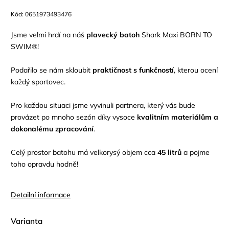
Kód:
0651973493476
Jsme velmi hrdí na náš
plavecký batoh
Shark Maxi BORN TO
SWIM®!
Podařilo se nám skloubit
praktičnost s funkčností
, kterou ocení
každý sportovec.
Pro každou situaci jsme vyvinuli partnera, který vás bude
provázet po mnoho sezón díky vysoce
kvalitním materiálům a
dokonalému zpracování
.
Celý prostor batohu má velkorysý objem cca
45 litrů
a pojme
toho opravdu hodně!
Detailní informace
Varianta