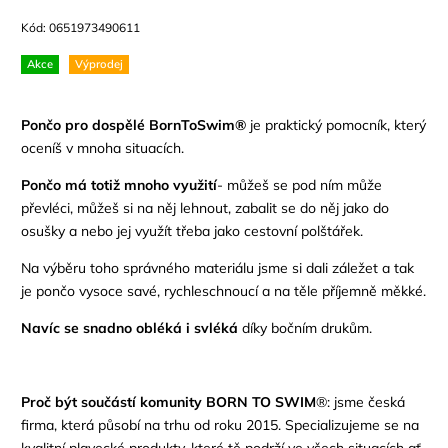
Kód:
0651973490611
Akce
Výprodej
Pončo pro
dospělé
BornToSwim®
je
praktický pomocník, který
oceníš v mnoha situacích.
Pončo má
totiž
mnoho využití
-
můžeš
se pod ním může
převléci, může
š
si na něj lehnout, zabalit se do něj jako do
osušky a nebo jej využít třeba jako cestovní polštářek.
Na výběru toho správného materiálu jsme si dali záležet a tak
je pončo vysoce savé, rychleschnoucí a na těle příjemně měkké.
Navíc se snadno obléká i svléká
díky bočním drukům.
Proč být součástí komunity BORN TO SWIM
®: jsme česká
firma, která působí na trhu od roku 2015. Specializujeme se na