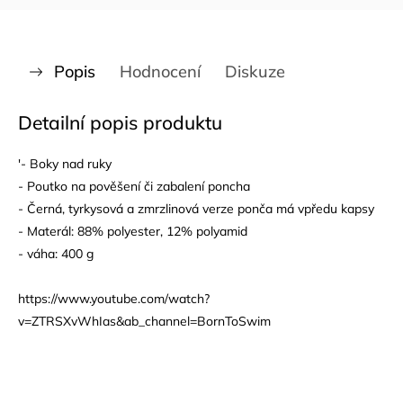
Popis
Hodnocení
Diskuze
Detailní popis produktu
'- Boky nad ruky
- Poutko na pověšení či zabalení poncha
- Černá, tyrkysová a zmrzlinová verze ponča má vpředu kapsy
- Materál: 88% polyester, 12% polyamid
- váha: 400 g
https://www.youtube.com/watch?
v=ZTRSXvWhIas&ab_channel=BornToSwim