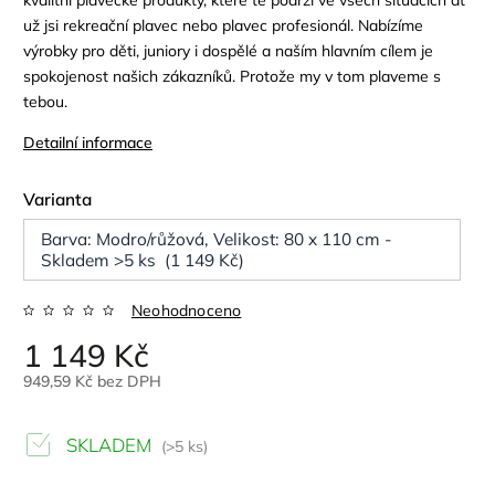
kvalitní plavecké produkty, které tě podrží ve všech situacích ať
už jsi rekreační plavec nebo plavec profesionál. Nabízíme
výrobky pro děti, juniory i dospělé a naším hlavním cílem je
spokojenost našich zákazníků. Protože my v tom plaveme s
tebou.
Detailní informace
Varianta
Barva: Modro/růžová, Velikost: 80 x 110 cm -
Skladem >5 ks (1 149 Kč)
Neohodnoceno
1 149 Kč
949,59 Kč bez DPH
SKLADEM
(>5 ks)