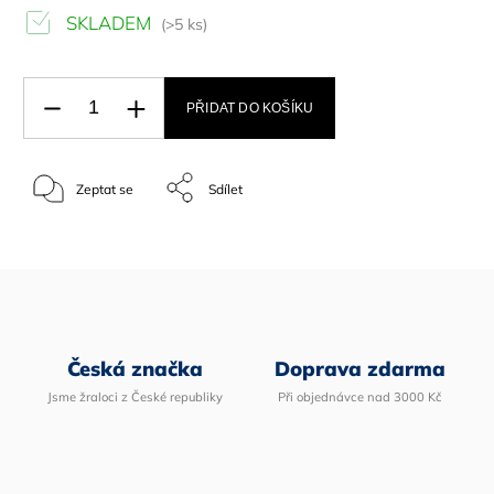
SKLADEM
(>5 ks)
PŘIDAT DO KOŠÍKU
Zeptat se
Sdílet
Česká značka
Doprava zdarma
Jsme žraloci z České republiky
Při objednávce nad 3000 Kč