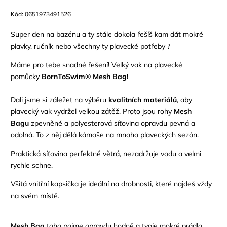
Kód:
0651973491526
Super den na bazénu a ty stále dokola řešíš kam dát mokré
plavky, ručník
nebo všechny ty plavecké potřeby
?
Máme pro tebe snadné řešení! Velký vak na plavecké
pomůcky
BornToSwim® Mesh Bag!
Dali jsme si záležet na výběru
kvalitních materiálů
, aby
plavecký vak vydržel velkou zátěž. Proto jsou rohy
Mesh
Bagu
zpevněné a polyesterová síťovina opravdu pevná a
odolná.
T
o z něj dělá
kámoš
e
na
mnoho plaveckých sezón.
P
raktick
á
síťovin
a
perfektně větrá, nezadržuje vodu a velmi
rychle schne.
Všitá vnitřní kapsička je id
e
ální na drobnosti, které najdeš vždy
na svém místě.
Mesh Bag
toho
pojme
opravdu hodně a tvoje mokré prádlo