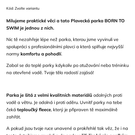
Kód:
Zvolte variantu
Milujeme praktické věci a tato Plavecká parka BORN TO
SWIM je jednou z nich.
Nic tě nezahřeje lépe než parka, kterou jsme vyvinuli ve
spolupráci s profesionálními plavci a která splňuje nejvyšší
normy
komfortu a pohodlí
.
Zabal se do teplé parky kdykoliv po otužování nebo tréninku
na otevřené vodě. Tvoje tělo radostí zajásá!
Parka je šitá z velmi kvalitních materiálů
odolných proti
vodě a větru. Je odolná i proti oděru. Uvnitř parky na tebe
čeká
teploučký fleece
, který je připraven tě maximálně
zahřát.
A pokud jsou tvoje ruce unavené a prokřehlé tak věz, že i na