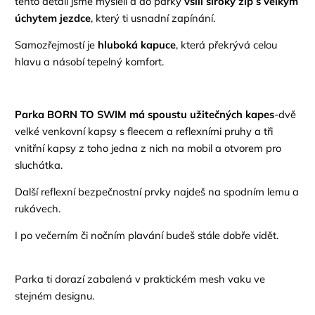
tento detail jsme mysleli a do parky
všili široký zip s velkým
úchytem jezdce
, který ti usnadní zapínání.
Samozřejmostí je
hluboká kapuce
, která překrývá celou
hlavu a násobí tepelný komfort.
Parka
BORN TO SWIM
má spoustu užitečných kapes
-dvě
velké venkovní kapsy s fleecem a reflexními pruhy
a
tři
vnitřní kap
sy z toho jedna z nich na mobil a otvorem pro
sluchátka.
D
alší
reflexní
bezpečnostní
prvky
najdeš na
spodní
m
lem
u
a
rukáv
ech.
I
po večerním či nočním plavání
budeš stále dobře vidět
.
Parka
ti
do
razí zabalená v praktickém
mesh vaku ve
stejném designu.