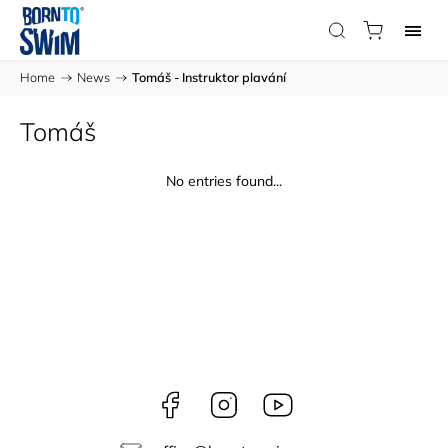
Home
/
News
/
Tomáš - Instruktor plavání
Tomáš
No entries found...
Facebook
Instagram
borntoswim9668