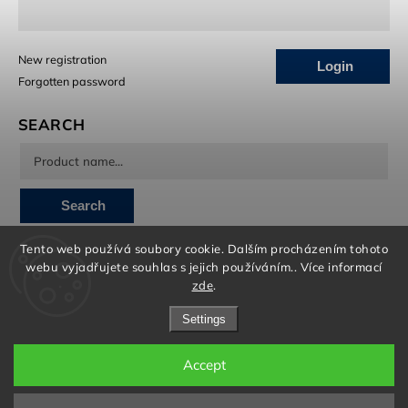
New registration
Login
Forgotten password
SEARCH
Search
Tento web používá soubory cookie. Dalším procházením tohoto
INSTAGRAM
webu vyjadřujete souhlas s jejich používáním.. Více informací
zde
.
Settings
Accept
Copyright 2026
Born To Swim
. All rights reserved.
Edit cookie settings